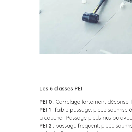
←
6 – coef statique ou dynamique – Pendule SR
Tester (PFT)
Cliquez Ici
Les 6 classes PEI
PEI 0
: Carrelage fortement déconseill
PEI 1
: faible passage, pièce soumise à
à coucher. Passage pieds nus ou avec 
PEI 2
: passage fréquent, pièce soumis